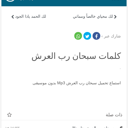
لك محياي خالصاً ومماتي
لك الحمد ياذا الجود
شارك عبر ›
كلمات سبحان رب العرش
.
استماع تحميل سبحان رب العرش Mp3 بدون موسيقى
ذات صلة