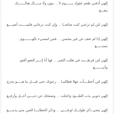
إلهي أذقني طعم عفوك يــــــوم لا ... بنون ولا مـــــال هنالـــــــك
ينفـــع
إلهي لئن لم ترعني كنت ضائعــا ... وإن كنت ترعاني فلســــت أضيــــع
إلهي إذا لم تعف عن غير محسن ... فمن لمسيء بالهــــــــوى
يتمتــــــع
إلهي لئن فرطـــت في طلب التقى ... فها أنا إثـــر العفو أقفو
وأتبــــــــع
إلهي لئن أخطــــأت جهلا فطالمـا ... رجوتك حتى قيـــل ما هـــــو يجزع
إلهي ذنوبي بذت الطـــود واعتلت ... وصفحك عن ذنبـــي أجــل وأرفــع
إلهي ينجي ذكر طولـــك لوعتـــي ... وذكر الخطايـــا العين مني يدمــــع