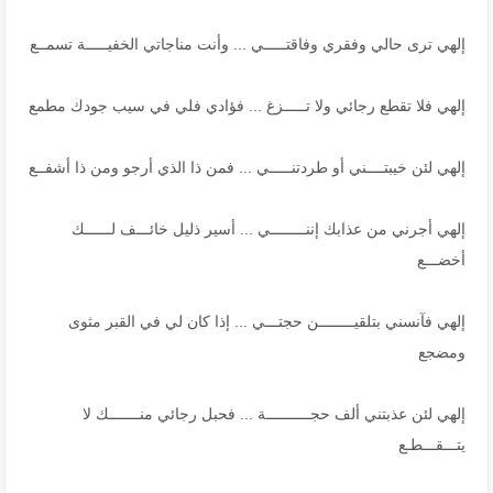
إلهي ترى حالي وفقري وفاقتـــــي ... وأنت مناجاتي الخفيـــــة تسمــع
إلهي فلا تقطع رجائي ولا تـــــزغ ... فؤادي فلي في سيب جودك مطمع
إلهي لئن خيبتــــني أو طردتنـــــي ... فمن ذا الذي أرجو ومن ذا أشفــع
إلهي أجرني من عذابك إننــــــــي ... أسير ذليل خائـــف لــــــك
أخضـــع
إلهي فآنسني بتلقيــــــــن حجتـــي ... إذا كان لي في القبر مثوى
ومضجع
إلهي لئن عذبتني ألف حجــــــــــة ... فحبل رجائي منـــــــك لا
يتـــقـــطـع