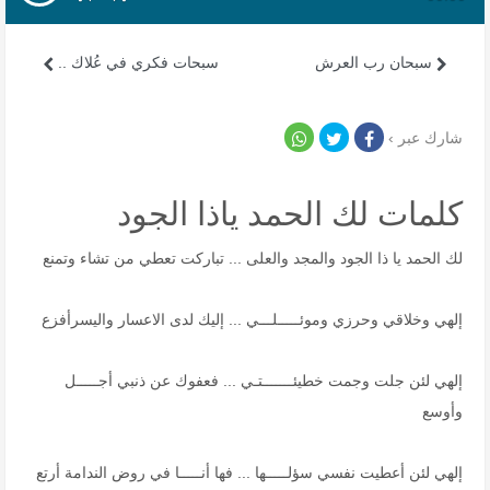
سبحان رب العرش
سبحات فكري في عُلاك ..
شارك عبر ›
كلمات لك الحمد ياذا الجود
لك الحمد يا ذا الجود والمجد والعلى ... تباركت تعطي من تشاء وتمنع
إلهي وخلاقي وحرزي وموئـــــلـــي ... إليك لدى الاعسار واليسرأفزع
إلهي لئن جلت وجمت خطيئـــــــتـي ... فعفوك عن ذنبي أجـــــل
وأوسع
إلهي لئن أعطيت نفسي سؤلـــــها ... فها أنـــــا في روض الندامة أرتع