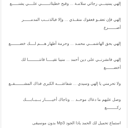
إلهي يمنينـــي رجائي سلامـة ... وقبح خطيئاتـــــــي علــــي يشنــــــع
إلهي فإن تعفــو فعفوك منقــذي ... وإلا فبالذنـــب المدمــــــر
أصـــــــرع
إلهي بحق الهاشمـــي محمـد ... وحرمة أطهار هــــم لــــك خضــــــــع
إلهي فانشرنــي على دين أحمد ... منيبا تقيـــــا قانتــــــــــا لك
أخضـــــــع
ولا تحرمني يا إلهي وسيدي ... شفاعتــــه الكبرى فذاك المشــــــــفــع
وصل عليهم ما دعاك موحــد ... وناجاك أخيــــــار بـــبــابــــك
ركـــــــــع
استماع تحميل لك الحمد ياذا الجود Mp3 بدون موسيقى