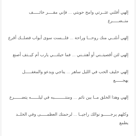
إلهي أقلني عثــرتي وامح حوبتي ... فإني مقــــر خائـــــف
متــضـــــرع
إلهي أنلنــي منك روحـــا وراحة ... فلـــست سوى أبواب فضلــك أقرع
إلهي لئن أقصيتــني أو أهنتــني ... فما حيلتـــي يارب أم كيــتف أصنع
إلهي حليف الحب في الليل ساهر ... يناجي ويدعو والمغفـــــل
يهجــــــع
إلهي وهذا الخلق مــا بين نائم ... ومنتـــــــــبه في ليلــــــه يتضــــــرع
وكلهم يرجــــــو نوالك راجيــا ... لرحمتك العظمـــــى وفي الخلــد
يطمع