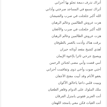
أتراك تذرف دمعة تجلو بها أحزاني
أتراك تسمع في المساجد صرختي وأذاني
الله أكبر جلجلت في صرب والشيشان
هزت عروش الظالمين وعالم الرهبان
الله أكبر جلجلت في صرب والأفغان
هزت عروش الظالمين وعالم الرهبان
برقت هناك وأذنت بالغمر بالطوفان
أهذي كشيخ مقعد أوتائه حيران
ويصيح جرحي ثائرا ياإخوة الإيمان
أمي قضت وأبي مضى لجنائن الرحمن
أختي ضوت وأخي ذوى وتفاقمت أحزاني
يغفو الأنام وقد أبيت مفتح الأجفان
ويبيت قلبي داعيا ياخالق الأكوان
ملك الملوك على الدوام وقاهر الطغيان
أنت العزيز فقوني يامنزل الفرقان
أنت الغياث فكن معي يامنجد اللهفان