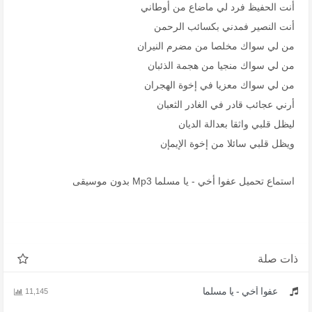
أنت الحفيظ فرد لي ماضاع من أوطاني
أنت النصير فمدني بكسائب الرحمن
من لي سواك مخلصا من مضرم النيران
من لي سواك منجيا من هجمة الذئبان
من لي سواك معزيا في إخوة الهجران
أرني عجائب قادر في الغادر الثعبان
ليظل قلبي واثقا بعدالة الديان
ويظل قلبي سائلا من إخوة الإيمإن
استماع تحميل عفوا أخي - يا مسلما Mp3 بدون موسيقى
ذات صلة
عفوا أخي - يا مسلما
11,145