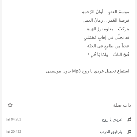
موسمُ العفوِ .. أوانُ الرّحمةِ
فرصةُ العُمرِ .. زمانُ العملِ
مَركبٌ .. يعلوه نورُ الهَيبةِ
قد تجلَّى في إهابٍ مُخمَليِ
عجباً مِن طامعٍ في الجَنّةِ
فُتحَ البابُ .. ولمّا يَدْخُلِ !
استماع تحميل غردي يا روح Mp3 بدون موسيقى
ذات صلة
غردي يا روح
94,281
يارفيق الدرب
20,432