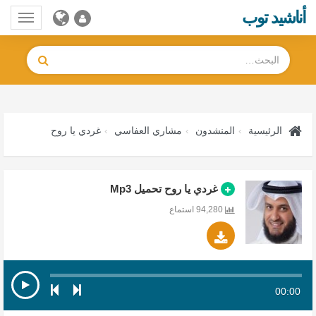
أناشيد توب
Toggle
gation
الرئيسية
المنشدون
مشاري العفاسي
غردي يا روح
غردي يا روح تحميل Mp3
94,280 استماع
00:00