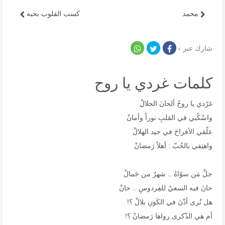
محمد
كسب القلوب بحبه
شارك عبر ›
كلمات غردي يا روح
غرّدي يا روحُ ألحانَ الجلالْ
واسْكُبي في القلبِ نوراً وأمانْ
علّقي الأفراحَ في جيد الهلالْ
واهتِفي بالحُبّ : أهلاً رَمضانْ
جلَّ مَن سوّاهُ .. شهرٌ من جَمالْ
حانَ فيه السعيُ للفِردوسِ .. حانْ
هل تُرى أذّنَ في الكَونِ بلالْ ؟!
أم هي الذّكرى رواها رَمضانْ ؟!