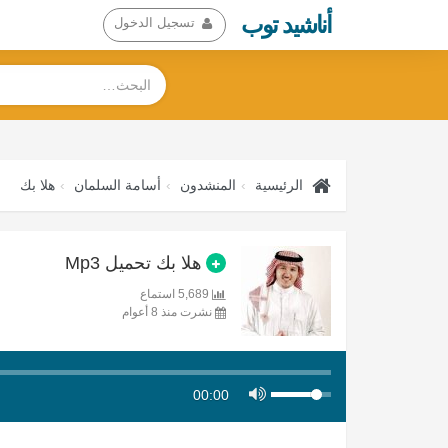
أناشيد توب
تسجيل الدخول
الرئيسية
المنشدون
أسامة السلمان
هلا بك
هلا بك تحميل Mp3
5,689 استماع
نشرت منذ 8 أعوام
00:00