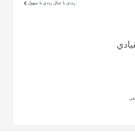
رددي يا جبال رددي يا سهول
يادي