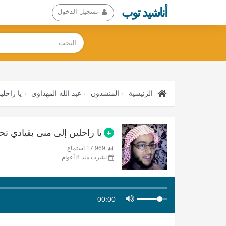
أناشيد توب
تسجيل الدخول
الرئيسية
المنشدون
عبد الله المهداوي
يا راحلي
يا راحلين إلى منى بقيادي تحمي
17,969 استماع
نشرت منذ 8 أعوام
00:00