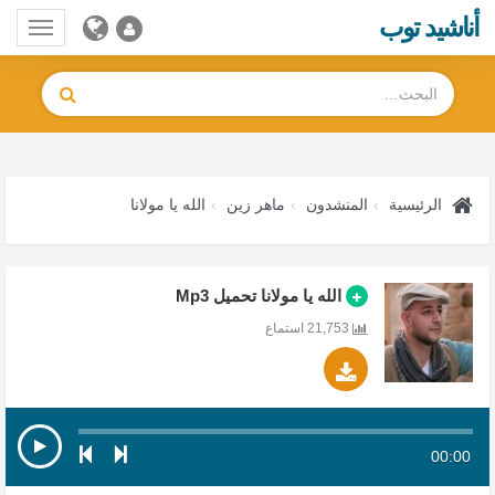
أناشيد توب
Toggle
gation
الرئيسية
المنشدون
ماهر زين
الله يا مولانا
الله يا مولانا تحميل Mp3
21,753 استماع
00:00