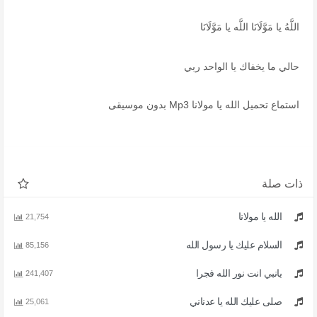
اللَّهُ يا مَوَّلَانَا اللَّه يا مَوَّلَانَا
حالي ما يخفاك يا الواحد ربي
استماع تحميل الله يا مولانا Mp3 بدون موسيقى
ذات صلة
الله يا مولانا
21,754
السلام عليك يا رسول الله
85,156
يانبي انت نور الله فجرا
241,407
صلى عليك الله يا عدناني
25,061