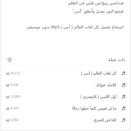
فيداعبني ويؤانس قلبي في الظلم
فيشع النور بعينيّ وأنطق “أمي”
استماع تحميل كل لغات العالم ( أمي ) Mp3 بدون موسيقى
ذات صلة
كل لغات العالم ( أمي )
29,171
كلامك عنوانك
9,198
أول كلامي ( بالمصري )
13,893
ما لي قومي كلما حطوا رحالا
9,423
كلنا في الشرق
5,454