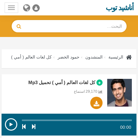
أناشيد توب
Toggle
gation
الرئيسية
المنشدون
حمود الخضر
كل لغات العالم ( أمي )
كل لغات العالم ( أمي ) تحميل Mp3
29,170 استماع
00:00