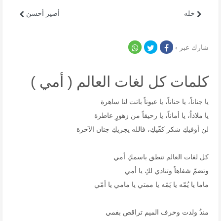
خله
أصير أحسن
شارك عبر ›
كلمات كل لغات العالم ( أمي )
يا جناناً، يا حناناً، يا عيوناً باتت لنا ساهرة
يا ملاذاُ، يا أماناً، يا رحيقاً من زهورٍ عاطرة
لن أوفيكِ شكر كفّيكِ، فالله يجزيكِ جنان الآخرة
كل لغات العالم تنطق باسمكِ أمي
وتضمّ شفاهاً وتنادي لكِ يا أمي
ماما يا يُمّه يا يَمّه يا ممتي يا مامي يا أمّي
منذُ ولدت وحرف الميم تراقص بفمي