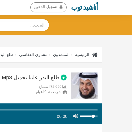
أناشيد توب
تسجيل الدخول
الرئيسية
المنشدون
مشاري العفاسي
طلع البدر
طلع البدر علينا تحميل Mp3
72,696 استماع
نشرت منذ 9 أعوام
00:00