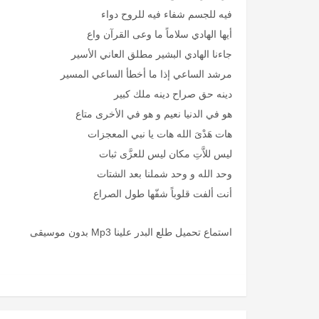
فيه للجسم شفاء فيه للروح دواء
أيها الهادي سلاماً ما وعى القرآن واع
جاءنا الهادي البشير مطلق العاني الأسير
مرشد الساعي إذا ما أخطأ الساعي المسير
دينه حق صراح دينه ملك كبير
هو في الدنيا نعيم و هو في الأخرى متاع
هات هَدْىَ الله هات يا نبي المعجزات
ليس للاَّتِ مكان ليس للعزَّى ثبات
وحد الله و وحد شملنا بعد الشتات
أنت ألفت قلوباً شفّها طول الصراع
استماع تحميل طلع البدر علينا Mp3 بدون موسيقى