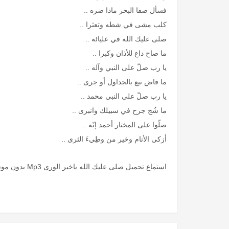
فسأل صفا البحر ماذا ضره ..
كلب مشى في شطه وتعثرا ..
صلى عليك الله في عليائه ..
ما صاح داع للأذان وكبرا ..
يا رب صلّ على النبي وآله ..
ما فاض نبع بالجداول أو جرى ..
يا رب صلّ على النبي محمد ..
ما شُج جرح في سبيلك وانبرى ..
صلّوا على المختار أحمد إنّه ..
أزكى الأنام وخير من وطِيءَ الثرى ..
استماع تحميل صلى عليك الله ياخير الورى Mp3 بدون موسيقى