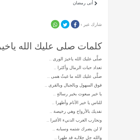
أتى رمضان
شارك عبر ›
كلمات صلى عليك الله ياخير
صلَّى عليك الله ياخيرَ الورى ..
تعداد حبات الرمال وأكثرا ..
صلَّى عليك الله ما غيثٌ همى ..
فوق السهول وبالجبال وبالقرى ..
يا خير مبعوث بخير رسالةٍ ..
للناس يا خير الأنام وأطهرا ..
نفديك بالأرواح وهي رخيصة ..
ونحارب الغرب الدنيء الأغبرا ..
لا لن يضرك شتمه وسبابه ..
والله جل جلالـه قد طهرا ..