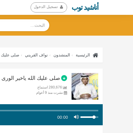
أناشيد توب
تسجيل الدخول
الرئيسية
المنشدون
نواف القريني
صلى عليك ال
صلى عليك الله ياخير الورى تح
280,676 استماع
نشرت منذ 9 أعوام
00:00