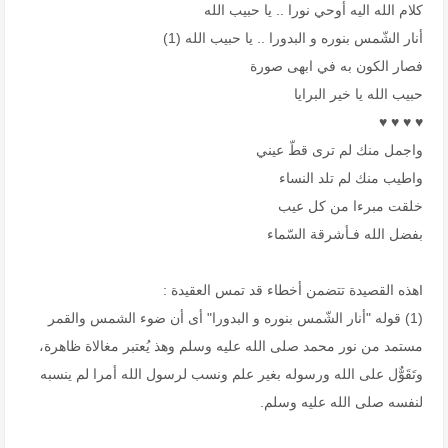
كلام الله اليه أوحي نورا .. يا حبيب الله
أنار الشّمس بنوره و البدورا .. يا حبيب الله (1)
فصار الكون به في ابهى صورة
حبيب الله يا خير البرايا
♥ ♥ ♥ ♥
واجمل منك لم ترى قطّ عيني
واطيب منك لم تلد النساء
خلقت مبرءا من كل عيب
بفضل الله فـأشرقة السّماء
Iهذه القصيدة تتضمن أخطاء قد تمس العقيدة :
(1) قوله "أنار الشّمس بنوره و البدورا" أى أن ضوء الشمس والقمر
مستمد من نور محمد صلى الله عليه وسلم وهذ يُعتبر مغالاة ظاهرة،
وتَقَوٌّل على الله ورسوله بغير علم ونسب لرسول الله أمرا لم ينسبه
لنفسه صلى الله عليه وسلم.