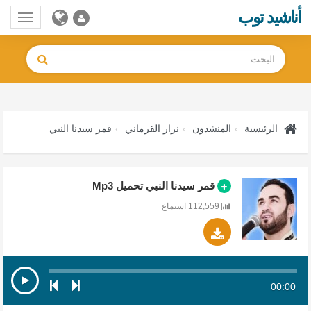
أناشيد توب
Toggle
gation
الرئيسية
المنشدون
نزار القرماني
قمر سيدنا النبي
قمر سيدنا النبي تحميل Mp3
112,559 استماع
00:00