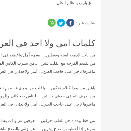
يارب يا عالم الحال
شارك عبر ›
كلمات امي ولا احد في الع
من ياخذ الدمعه لعينه ويعطين.. ..بسمه أمل واعطيه في 
من يقسم الفرحه مع القلب ثنتين.. ..من يشرب الكاس الم
ماغيرها تاجي على حاجب العين.. ..أمي ولاحد(ن) في الع
ياعين من يقرا كـلام تخفّين.. ..ياقلب من يدري هـــمومٍ تض
من يعرف أنه في حديثي حديثين.. ..للناس ضحكاتي وللر
ماغيرها تاجي على حاجب العين.. ..أمي ولاحد(ن) في الع
من خط بيده داخل القلب حرفين.. ..حرفين عز وذاك يفدا
من هو إذا أخطيت يا صاح يجزين .. ..عن زلتي بالصفح ماه