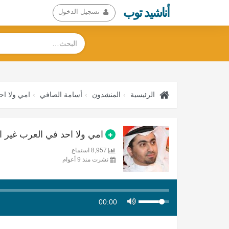
أناشيد توب
تسجيل الدخول
الرئيسية
المنشدون
أسامة الصافي
امي ولا اح
امي ولا احد في العرب غير امي
8,957 استماع
نشرت منذ 9 أعوام
00:00