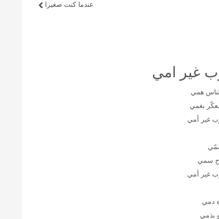
عندما كنت صغيرا
رب غير امي
الناس همي
عكّر بغمي
رب غير أمي
مّي
وح سمي
رب غير أمي
ه دمي
و بذمي