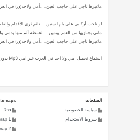
ماغيرها تاجي على حاجب العين.. ..أمي ولاحد(ن) في الع
لو ناخت أركابي على بابها سنين.. ..تلثم ثرى الأقدام والق
ماني بجـازيها من العمر يومين.. ..لحــظة ألم منها بدمي و
ماغيرها تاجي على حاجب العين.. ..أمي ولاحد(ن) في الع
استماع تحميل امي ولا احد في العرب غير امي Mp3 بدون موسيقى
الصفحات
itemaps
سياسة الخصوصية
Rss
شروط الاستخدام
map 1
map 2