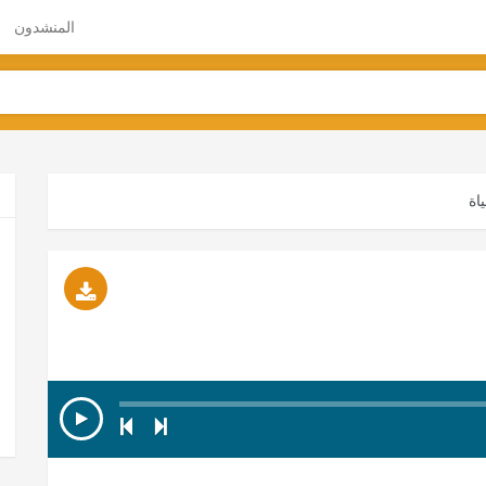
المنشدون
اة