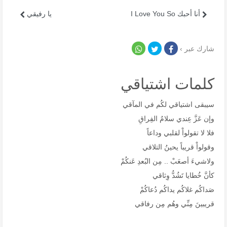
أنا أحبك I Love You So
يا رفيقي
شارك عبر ›
كلمات اشتياقي
سيبقى اشتياقي لكُم في المآقي
وإن عَزَّ عِندي سلامُ الفِراقِ
فلا لا تقولواْ لقلبي وداعاً
وقولواْ قريباً يحينُ التلاقي
ولاشيءَ أصعَبْ .. مِن البُعدِ عَنكُمْ
كأنَّ خُطايا تَشُدُّ وِثاقي
صَداكُم غلاكُم يداكُم دُعاكُمْ
قريبينَ مِنِّي وهُم مِن رفاقي