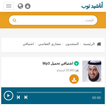
أناشيد توب
Toggle
gation
الرئيسية
المنشدون
مشاري العفاسي
اشتياقي
اشتياقي تحميل Mp3
29,981 استماع
00:00