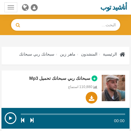
أناشيد توب
Toggle
gation
الرئيسية
المنشدون
ماهر زين
سبحانك ربي سبحانك
سبحانك ربي سبحانك تحميل Mp3
110,880 استماع
00:00