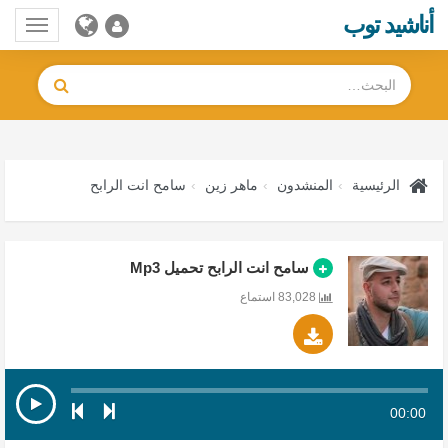
أناشيد توب
Toggle
gation
الرئيسية
المنشدون
ماهر زين
سامح انت الرابح
سامح انت الرابح تحميل Mp3
83,028 استماع
00:00