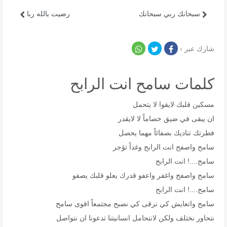
سبحانك ربي سبحانك
رضيت بالله ربا
شارك عبر ›
كلمات سامح انت الرابح
مسكين قلبك لايقوا لا يتحمل
ان يبقى في ضيق خصاماً لا لايقدر
فطرتك تناديك بصفائاً مهما يحصل
سامح واصفح انت الرابح وغداً تؤجر
سامح....! انت الرابح
سامح واصفح واغفر واعفو قدرك يعلو قلبك يصفو
سامح....! انت الرابح
سامح واتعايش كي نرقى كي نصبح مجتمعاً اقوى سامح
نتحاور نختلف ولكن لانتحامل انسانيتنا تدعونا ان نتواصل