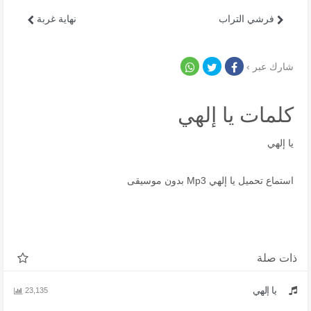
فرشي التراب
نهاية غربة
شارك عبر ›
كلمات يا إلهي
يا إلهي
استماع تحميل يا إلهي Mp3 بدون موسيقى
ذات صلة
يا إلهي
23,135