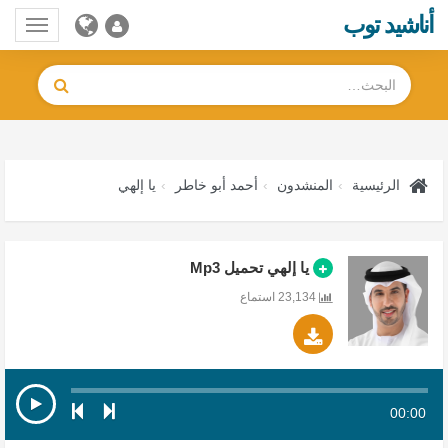
أناشيد توب
Toggle
gation
الرئيسية
المنشدون
أحمد أبو خاطر
يا إلهي
يا إلهي تحميل Mp3
23,134 استماع
00:00