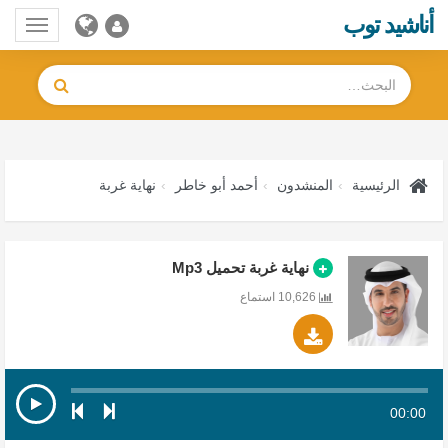
أناشيد توب
Toggle
gation
الرئيسية
المنشدون
أحمد أبو خاطر
نهاية غربة
نهاية غربة تحميل Mp3
10,626 استماع
00:00