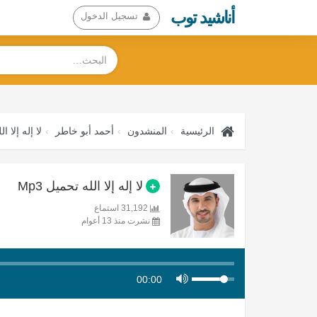
أناشيد توب
تسجيل الدخول
الرئيسية
المنشدون
أحمد أبو خاطر
لا إله إلا ال
لا إله إلا الله تحميل Mp3
31,192 استماع
نشرت منذ 13 أعوام
00:00