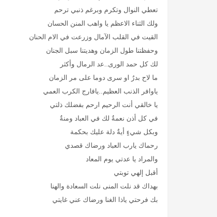
تعطي النوال وتكرم وبرغم ذنبي ترحم
ولك الثناء الاعظم يا واهب المنن الحسان
القيت في القلب الآمال وزرعت في الام الحنان
وحفظتنا طول الزمان وهديتنا سبل الجنان
لك كل حمد الورى..عد الرمال وأكثر
ما لاح بدرٌ او سرى دوما على مر الزمان
ياوافر الذنب العظيم..يافارج الكرب العمي
يا خالقي أنت الرحيم ارحم بفضلك ذلتي
في كل أذن نعمةٌ لك في العباد ومنةٌ
وبكل شيءٍ أيةٌ دلة عليك بحكمة
رحماك يارب العباد ورضاك قصدي
والمراد يا عدتي يوم المعاد
أقبل إلهي توبتي
بهداك قد نلت المنى نلت السعادة والهنا
بك فرحتي ياذا الغنا ورضاك عني غايتي