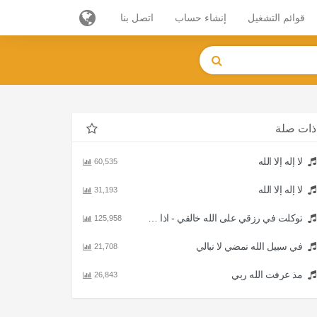
قوائم التشغيل
إنشاء حساب
اتصل بنا
ذات صلة
لا إله إلا الله
60,535
لا إله إلا الله
31,193
توكلت في رزقي على الله خالقي - اذا المرء لا يرعاك الا تكلف
125,958
في سبيل الله نمضي لا نبالي
21,708
مذ عرفت الله ربي
26,843