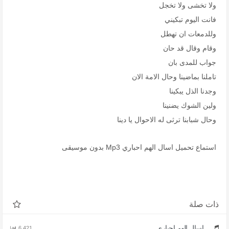
ولا تخشى ولا تخجل
فانت اليوم تبكيني
وللدمعات ان تهطل
وقام وقال قد حان
جواب للمدى بان
تاملنا بماضينا وحال الامة الان
وجدنا الذل يبكينا
ولين الشوك يضنينا
وحال شبابنا ترثى له الاحوال يا دينا
استماع تحميل اسال الهم احباري Mp3 بدون موسيقى
ذات صلة
اسال الهم احباري
6,421