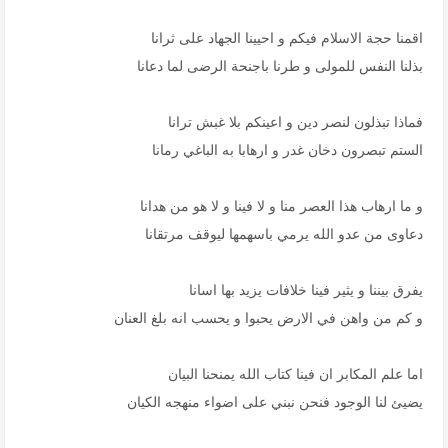
اقمنا حجة الاسلام فيكم و احيينا الجهاد على ثرانا
بذلنا النفس للمولى و طرنا باجنحة الرضى لما دعانا
فماذا تبذلون لنصر دين و اعينكم بلا غبش ترانا
الستم تبصرون دخان غدر و ارهابا به الباغي رمانا
و ما ارهاب هذا العصر منا و لا فينا و لا هو من هدانا
دعاوى من عدو الله يرمي باسهمها ليوقف مرتقانا
يفرق بيننا و يثير فينا خلافات يزيد بها اسانا
و كم من واهن في الارض يحبوا و يحسب انه بلغ العنان
اما علم المكابر ان فينا كتاب الله يمنحنا البيان
يضيئ لنا الوجود فنحن نبني على اضواء منهجه الكيان