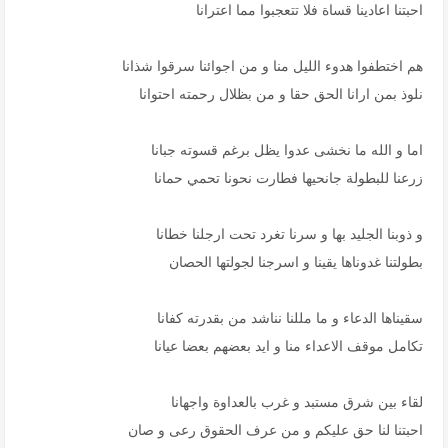
احبتنا اعادينا قساة فلا تتعجبوا مما اعترانا
هم اختطفوا هدوء الليل منا و من اجوائنا سرقوا شذانا
نلوذ بمن ارانا الحق حقا و من بظلال رحمته احتوانا
اما و الله ما نخشى عدوا يظل برغم قسوته جبانا
زرعنا للبطولة جانحيها فطارت نحونا تحمي حمانا
و ذوبنا الجليد بها و سرنا تغرد تحت ارجلنا خطانا
بطولتنا غدوناها يقينا و اسرجنا لجولتها الحصان
سقيناها الدعاء و ما مللنا نناشد من بقدرته كفانا
تكامل موقف الاعداء منا و ايد بعضهم بعضا عيانا
لقاء بين شرق مستبد و غرب بالعداوة واجهانا
احبتنا لنا حق عليكم و من عرف الحقوق رعى و صان