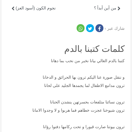
من أين أبدأ ؟
نجوم الكون (أسود العز)
شارك عبر ›
كلمات كتبنا بالدم
كتبنا بالدم الغالي بيانا نخبر من نحب بما دهانا
و ننقل صورة عنا اليكم ترون بها الحرائق و الدخانا
ترون مدامع الاطفال لما يجمدها الجليد على لحانا
ترون نسائنا متلفعات بحسرتهن ينشدن الحنانا
ترون شيوخنا عجزت خطاهم فما هربوا و لا وجدوا الامانا
ترون بيوتنا صارت قبورا و تحت ركامها دفنوا رؤانا