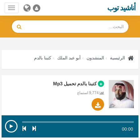
أناشيد توب
Toggle
gation
الرئيسية
المنشدون
أبو عبد الملك
كتبنا بالدم
كتبنا بالدم تحميل Mp3
9,774 استماع
00:00