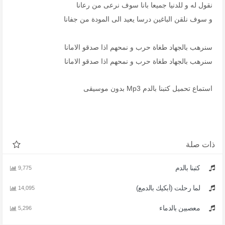
نقول له و للدنيا جميعا بانا سوف نرعى من رعانا
و سوف نلقن الباغين درسا يعيد الى المودة من جفانا
سنرهب بالجهاد طغاة حرب و نمحهم اذا صدقو الامانا
سنرهب بالجهاد طغاة حرب و نمحهم اذا صدقو الامانا
استماع تحميل كتبنا بالدم Mp3 بدون موسيقى
ذات صلة
كتبنا بالدم
9,775
لما رحلت (أبكيك بالدمع)
14,095
معصبين بالدماء
5,296