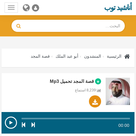
أناشيد توب
Toggle
gation
الرئيسية
المنشدون
أبو عبد الملك
قصة المجد
قصة المجد تحميل Mp3
8,239 استماع
00:00