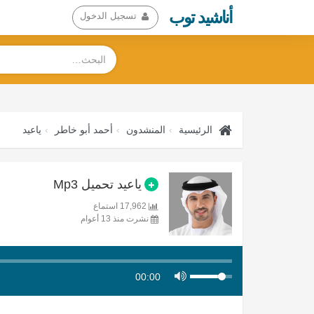
أناشيد توب
تسجيل الدخول
الرئيسية
المنشدون
أحمد أبو خاطر
ياعيد
ياعيد تحميل Mp3
17,962 استماع
نشرت منذ 13 أعوام
00:00