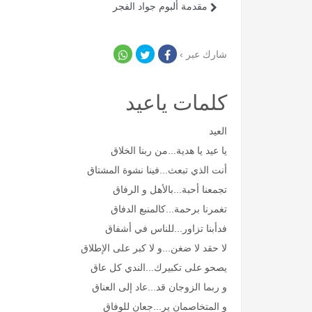
مقدمة ألبوم جواد الفجر
شارك عبر ›
كلمات ياعيد
العيد
يا عيد يا هدية...من ربنا الخلاق
أنت الذي تبعث...فينا نشوة المشتاق
تجمعنا أحبة...بالأهل و الرفاق
تغمرنا برحمة...كالمنبع الدفاق
فدأبنا تزاور...للناس في أشفاق
لا حقد لا ضغن...و لا كبر على الإطلاق
يصحو على تكبيرك...الندي كل عاق
و ربما الزوجان قد...عاد إلى العناق
و المتخاصمان ير...جعان للوفاق