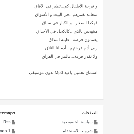
و فرحة الأطفال كم...تطير في الآفاق
سعادة تغمرهم...في البيت و الأسواق
فهكذا الصغار...و الكبار في سباق
مبتهجين بالذي...كالكحل في الأحداق
يغتنمون فرصة...طيبة المذاق
ربي أدم فرحتهم...أدم لنا التلاق
ولا تقدر فرقة...فالمر في الفراق
استماع تحميل ياعيد Mp3 بدون موسيقى
الصفحات
itemaps
سياسة الخصوصية
Rss
شروط الاستخدام
map 1