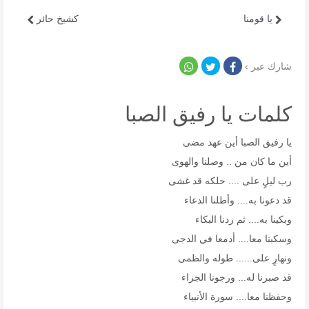
يا قومنا
كشيخ حائر
شارك عبر ›
كلمات يا رفيق الصبا
يا رفيق الصبا أين عهد مضى
أين ما كان من .. وصلنا والهوى
رب ليلٍ على .... حلكه قد غشى
قد دعونا به.... وأطلنا الدعاء
وبكينا به.... ثم زدنا البكاء
وسكبنا معا.... أدمعا في الدجى
ونهارٍ على...... طوله والظمى
قد صبرنا له... ورجونا الجزاء
وحفظنا معا.... سورة الأنبياء