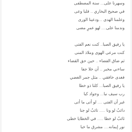
وسهرنا على... سنة المصطفى
في صحيح البخاري .. قلبا وعى
وعلمنا الهدى ...ودعينا الورى
وندمنا على.... لهو عمرٍ مضى
يا رفيق الصبا.. كنت نعم الفتى
كنت مرعى الهوى وملاذ المنى
ثم ضاق الفضاء .. حين حق القضاء
ساءني مخبر .. أن خلا جفا
فغدى خافقي .. مثل جمر الغضي
يا رفيق الصبا... كلنا ذو خطا
رب سيف نبا... وجواد كبا
غير أن الفتى .... لو أتى ما أتى
دائبٌ لو ونا ..... تائبٌ لو جنا
ثائبٌ لو خطا ..... في الخطايا خطى
نور إيمانه.... مشرق ما خبا