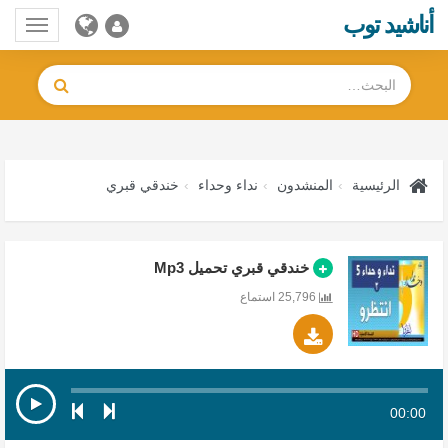
أناشيد توب
Toggle
gation
الرئيسية
المنشدون
نداء وحداء
خندقي قبري
خندقي قبري تحميل Mp3
25,796 استماع
00:00