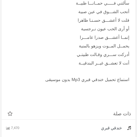
سألتني فـــــي حمــانـــا ظبيــة
أتحب الشـــوق في عين صبية
قلت لا أعشـــق حسـنـا ظاهرا
أو أرى الحب عيون نـرجسية
إنمــا أعشـــق صدرا عامـــرا
يحمــل المــوت ويزهو بالمنية
أدركت ســـري وقـالت ظبيتـي
أنت لا تعشــق غيــر البندقيــة
استماع تحميل خندقي قبري Mp3 بدون موسيقى
ذات صلة
خندقي قبري
7,470