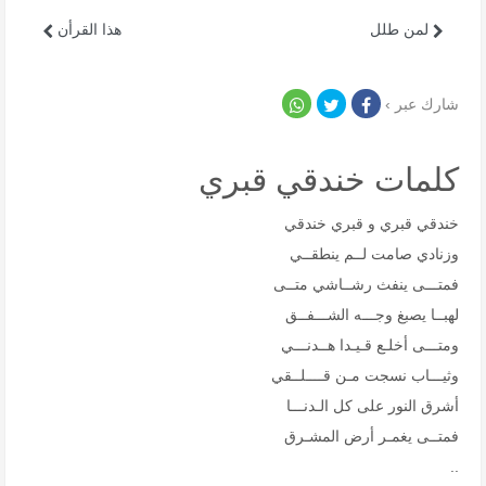
لمن طلل
هذا القرأن
شارك عبر ›
كلمات خندقي قبري
خندقي قبري و قبري خندقي
وزنادي صامت لــم ينطقــي
فمتـــى ينفث رشــاشي متــى
لهبــا يصبغ وجـــه الشـــفــق
ومتـــى أخلـع قـيـدا هــدنـــي
وثيـــاب نسجت مـن قــــلــقي
أشرق النور على كل الـدنـــا
فمتــى يغمـر أرض المشـرق
..