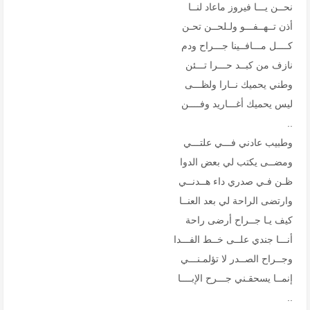
نحــن يـــا فيروز ماعاد لنــا
أذن تــهــفـــو ولـلحــن تحـن
كــــل مـــافــينا جـــراح ودم
نازف من كبــد حـــرا تـــئن
وطني يحميك نــارا ولظـــى
ليس يحميك أغـــاريد وفــــن
..
وطبيب عادني فـــي علتـــي
ومضــى يكتب لي بعض الدوا
ظـن فـي صدري داء هــدنــي
وارتضى الراحة لي بعد العنــا
كيف يـا جــراح أرضى راحة
أنـــا جندي علــى خــط الفـــدا
وجــراح الصــدر لا تؤلمـنـــي
إنمــا يسحقـني جـــرح الإبــــا
..