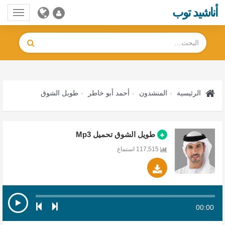
أناشيد توب
Toggle
gation
الرئيسية
المنشدون
أحمد أبو خاطر
طويل الشوق
طويل الشوق تحميل Mp3
117,515 استماع
00:00