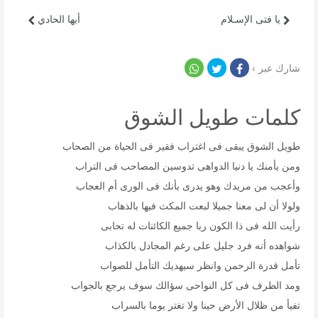
يا فتى الإسـلام
أيها الحادي
شارك عبر ›
كلمات طويل الشوق
طويل الشوق يبقى فى اغتراب فقير فى الحياة من الصحاب
ومن يأمنك يا دنيا الدواهى تدوسين المصاحب فى التراب
وأعجب من مريدك وهو يدرى بأنك فى الورى أم العجاب
ولولا أن لى معنا جميلا لبعت المكث فيها بالذهاب
رأيت الله فى ذا الكون ربا جميع الكائنات له تحابى
شواهده أنه فرد جليل على رغم المجادل بالكذاب
تأمل قدرة الرحمن وانظر سيهديك التأمل للصواب
ومد الطرف فى كل النواحى سؤالك سوف يرجع بالجواب
تفيأ من ظلال الأرض حينا ولا تغتر يوما بالسراب